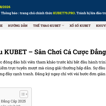
/8/2026
o trang chủ chính thức
 Thông báo :
KUBET79.PRO
. Tránh bị lừa đảo trực tuyến, v
ME
HƯỚNG DẪN
THỂ THAO KUBET
XỔ SỐ KUBET
KHUY
ệu KUBET – Sân Chơi Cá Cược Đẳng
 đông đảo hội viên tham khảo trước khi bắt đầu hành trình 
hiệm trực tuyến mượt mà cùng giải thưởng hấp dẫn. Sự đâ
̀ng đầy cạnh tranh. Đăng ký ngay chỉ với vài bước đơn giản
 Đẳng Cấp 2025