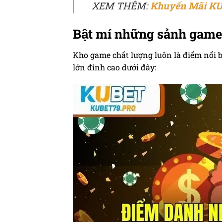
XEM THÊM:
Khuyến Mãi KU
Bật mí những sảnh game
Kho game chất lượng luôn là điểm nổi b
lớn đỉnh cao dưới đây: