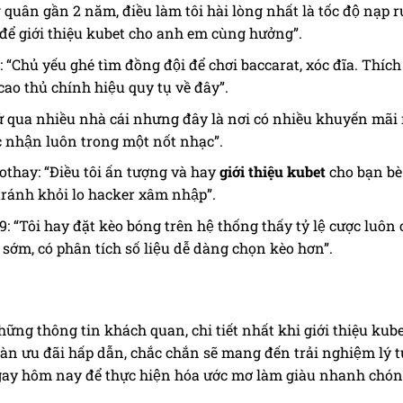
ân gần 2 năm, điều làm tôi hài lòng nhất là tốc độ nạp ru
 để giới thiệu kubet
cho anh em cùng hưởng”.
̉ yếu ghé tìm đồng đội để chơi baccarat, xóc đĩa. Thích ng
cao thủ chính hiệu quy tụ về đây”.
̉ qua nhiều nhà cái nhưng đây là nơi có nhiều khuyến mãi n
ợc nhận luôn trong một nốt nhạc”.
thay: “Điều tôi ấn tượng và hay
giới thiệu kubet
cho bạn bè 
n tránh khỏi lo hacker xâm nhập”.
: “Tôi hay đặt kèo bóng trên hệ thống thấy tỷ lệ cược luôn
sớm, có phân tích số liệu dễ dàng chọn kèo hơn”.
 những thông tin khách quan, chi tiết nhất khi giới thiệu kub
 ưu đãi hấp dẫn, chắc chắn sẽ mang đến trải nghiệm lý 
ay hôm nay để thực hiện hóa ước mơ làm giàu nhanh chón