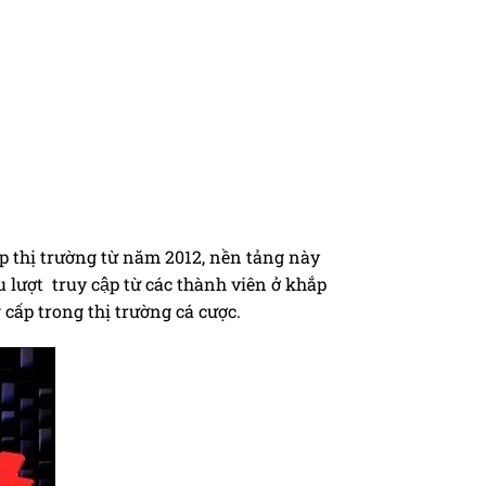
p thị trường từ năm 2012, nền tảng này
 lượt truy cập từ các thành viên ở khắp
cấp trong thị trường cá cược.