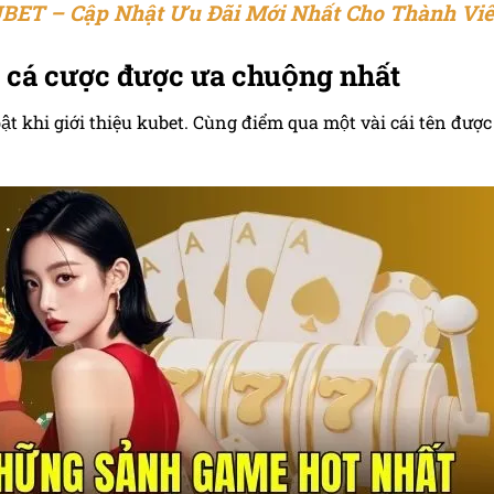
BET – Cập Nhật Ưu Đãi Mới Nhất Cho Thành Vi
 cá cược được ưa chuộng nhất
ật khi giới thiệu kubet
. Cùng điểm qua một vài cái tên được