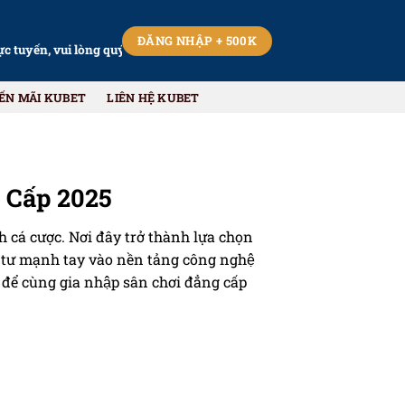
ĐĂNG NHẬP + 500K
ui lòng quý khách hàng truy cập đúng đường link
https://elt-files.ch/
ẾN MÃI KUBET
LIÊN HỆ KUBET
 Cấp 2025
cá cược. Nơi đây trở thành lựa chọn
̀u tư mạnh tay vào nền tảng công nghệ
 để cùng gia nhập sân chơi đẳng cấp