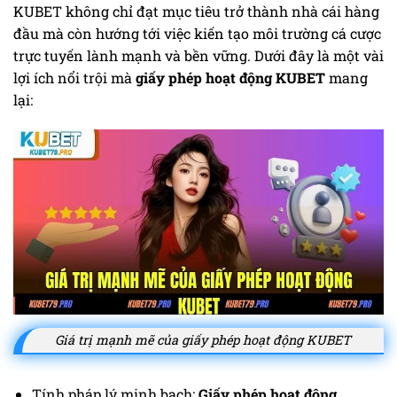
KUBET không chỉ đạt mục tiêu trở thành nhà cái hàng
đầu mà còn hướng tới việc kiến tạo môi trường cá cược
trực tuyến lành mạnh và bền vững. Dưới đây là một vài
lợi ích nổi trội mà
giấy phép hoạt động KUBET
mang
lại:
Giá trị mạnh mẽ của giấy phép hoạt động KUBET
Tính pháp lý minh bạch:
Giấy phép hoạt động