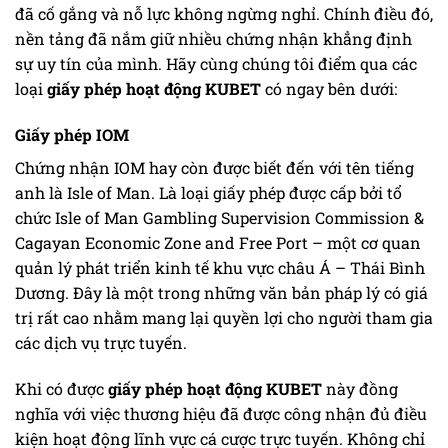
đã cố gắng và nỗ lực không ngừng nghỉ. Chính điều đó,
nền tảng đã nắm giữ nhiều chứng nhận khẳng định
sự uy tín của mình. Hãy cùng chúng tôi điểm qua các
loại
giấy phép hoạt động KUBET
có ngay bên dưới:
Giấy phép IOM
Chứng nhận IOM hay còn được biết đến với tên tiếng
anh là Isle of Man. Là loại giấy phép được cấp bởi tổ
chức Isle of Man Gambling Supervision Commission &
Cagayan Economic Zone and Free Port – một cơ quan
quản lý phát triển kinh tế khu vực châu Á – Thái Bình
Dương. Đây là một trong những văn bản pháp lý có giá
trị rất cao nhằm mang lại quyền lợi cho người tham gia
các dịch vụ trực tuyến.
Khi có được
giấy phép hoạt động KUBET
này đồng
nghĩa với việc thương hiệu đã được công nhận đủ điều
kiện hoạt động lĩnh vực cá cược trực tuyến. Không chỉ