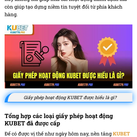
còn giúp tạo dựng niềm tin tuyệt đối từ phía khách
hàng.
Giấy phép hoạt động KUBET được hiểu là gì?
Tổng hợp các loại giấy phép hoạt động
KUBET đã được cấp
Để có được vị thế như ngày hôm nay, nền tảng
KUBET