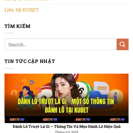
Liên Hệ KUBET
LODE88 – Nhà Cái Cá Cược Uy Tín Hàng Đầu Tại Việt Nam
Tháng 6 29, 2025
TÌM KIẾM
TIN TỨC CẬP NHẬT
Đánh Lô Trượt Là Gì – Thông Tin Và Mẹo Đánh Lô Hiệu Quả
Tháng 6 5, 2025