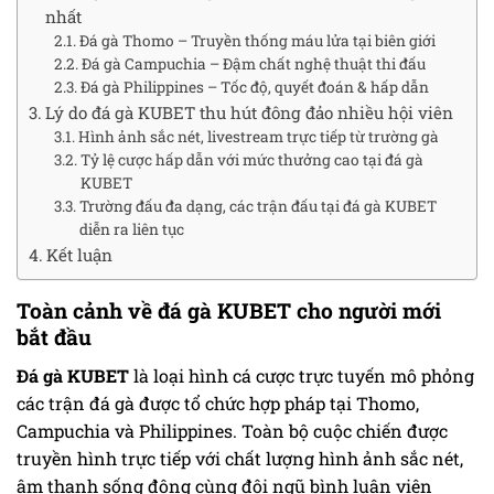
nhất
Đá gà Thomo – Truyền thống máu lửa tại biên giới
Đá gà Campuchia – Đậm chất nghệ thuật thi đấu
Đá gà Philippines – Tốc độ, quyết đoán & hấp dẫn
Lý do đá gà KUBET thu hút đông đảo nhiều hội viên
Hình ảnh sắc nét, livestream trực tiếp từ trường gà
Tỷ lệ cược hấp dẫn với mức thưởng cao tại đá gà
KUBET
Trường đấu đa dạng, các trận đấu tại đá gà KUBET
diễn ra liên tục
Kết luận
Toàn cảnh về đá gà KUBET cho người mới
bắt đầu
Đá gà KUBET
là loại hình cá cược trực tuyến mô phỏng
các trận đá gà được tổ chức hợp pháp tại Thomo,
Campuchia và Philippines. Toàn bộ cuộc chiến được
truyền hình trực tiếp với chất lượng hình ảnh sắc nét,
âm thanh sống động cùng đội ngũ bình luận viên