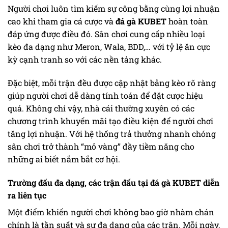
Người chơi luôn tìm kiếm sự công bằng cùng lợi nhuận
cao khi tham gia cá cược và
đá gà KUBET
hoàn toàn
đáp ứng được điều đó. Sân chơi cung cấp nhiều loại
kèo đa dạng như Meron, Wala, BDD,… với tỷ lệ ăn cực
kỳ cạnh tranh so với các nền tảng khác.
Đặc biệt, mỗi trận đều được cập nhật bảng kèo rõ ràng
giúp người chơi dễ dàng tính toán để đặt cược hiệu
quả. Không chỉ vậy, nhà cái thường xuyên có các
chương trình khuyến mãi tạo điều kiện để người chơi
tăng lợi nhuận. Với hệ thống trả thưởng nhanh chóng
sân chơi trở thành “mỏ vàng” đầy tiềm năng cho
những ai biết nắm bắt cơ hội.
Trường đấu đa dạng, các trận đấu tại đá gà KUBET diễn
ra liên tục
Một điểm khiến người chơi không bao giờ nhàm chán
chính là tần suất và sự đa dạng của các trận. Mỗi ngày,