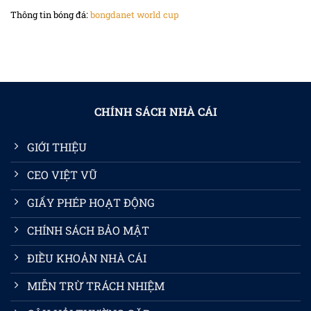
Thông tin bóng đá:
bongdanet world cup
Xổ Số 3D – Một Bước Đổi Đời Từ Vòng Quay Định Mệnh
CHÍNH SÁCH NHÀ CÁI
Tháng 5 20, 2025
GIỚI THIỆU
CEO VIỆT VŨ
GIẤY PHÉP HOẠT ĐỘNG
CHÍNH SÁCH BẢO MẬT
ĐIỀU KHOẢN NHÀ CÁI
MIỄN TRỪ TRÁCH NHIỆM
Xổ Số 3 Miền – Khám Phá Vận May Của Bạn Cùng KUBET