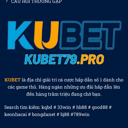
CÂU HỎI THƯỜNG GẶP
Tháng 5 20, 2025
KUBET
là địa chỉ giải trí cá cược hấp dẫn số 1 dành cho
Xổ Số Keno – Cùng Quay Tích Tắc, Nắm Thắng Chắc 100%
các game thủ. Hàng ngàn những ưu đãi hấp dẫn lên
Tháng 5 20, 2025
đến hàng trăm triệu đang chờ bạn.
Search tìm kiếm: kqbd # 33win # hb88 # good88 #
keonhacai # bongdanet # bj88 #789win