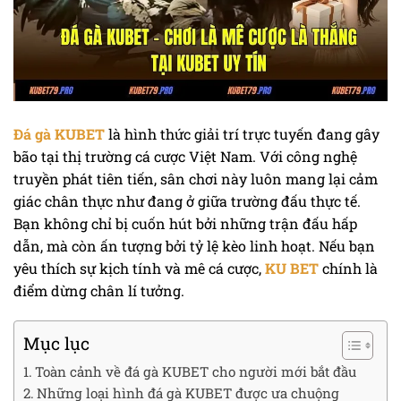
Đá gà KUBET
là hình thức giải trí trực tuyến đang gây
bão tại thị trường cá cược Việt Nam. Với công nghệ
truyền phát tiên tiến, sân chơi này luôn mang lại cảm
giác chân thực như đang ở giữa trường đấu thực tế.
Bạn không chỉ bị cuốn hút bởi những trận đấu hấp
dẫn, mà còn ấn tượng bởi tỷ lệ kèo linh hoạt. Nếu bạn
yêu thích sự kịch tính và mê cá cược,
KU BET
chính là
điểm dừng chân lí tưởng.
Mục lục
Toàn cảnh về đá gà KUBET cho người mới bắt đầu
Những loại hình đá gà KUBET được ưa chuộng