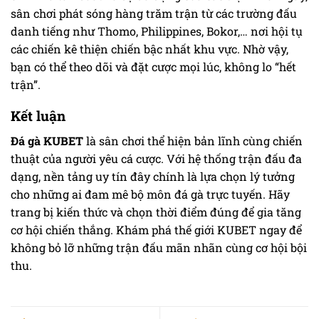
sân chơi phát sóng hàng trăm trận từ các trường đấu
danh tiếng như Thomo, Philippines, Bokor,… nơi hội tụ
các chiến kê thiện chiến bậc nhất khu vực. Nhờ vậy,
bạn có thể theo dõi và đặt cược mọi lúc, không lo “hết
trận”.
Kết luận
Đá gà KUBET
là sân chơi thể hiện bản lĩnh cùng chiến
thuật của người yêu cá cược. Với hệ thống trận đấu đa
dạng, nền tảng uy tín đây chính là lựa chọn lý tưởng
cho những ai đam mê bộ môn đá gà trực tuyến. Hãy
trang bị kiến thức và chọn thời điểm đúng để gia tăng
cơ hội chiến thắng. Khám phá thế giới KUBET ngay để
không bỏ lỡ những trận đấu mãn nhãn cùng cơ hội bội
Soi Cầu Lô Đề Miền Bắc – Cách Soi Chuẩn Xác Nhất Từ Cao Thủ
thu.
Tháng 7 2, 2025