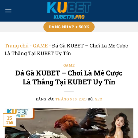
Bỏ
qua
nội
dung
ĐĂNG NHẬP + 500K
Trang chủ
-
GAME
-
Đá Gà KUBET – Chơi Là Mê Cược
Là Thắng Tại KUBET Uy Tín
GAME
Đá Gà KUBET – Chơi Là Mê Cược
Là Thắng Tại KUBET Uy Tín
ĐĂNG VÀO
THÁNG 5 15, 2025
BỞI
SEO
15
Th5