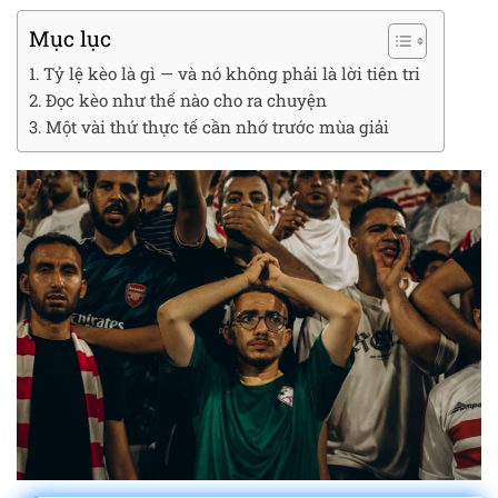
Mục lục
Tỷ lệ kèo là gì — và nó không phải là lời tiên tri
Đọc kèo như thế nào cho ra chuyện
Một vài thứ thực tế cần nhớ trước mùa giải