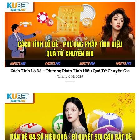
Cách Tính Lô Đề – Phương Pháp Tính Hiệu Quả Từ Chuyên Gia
Tháng 6 15, 2025
Dàn Đề 64 Số Hiệu Quả – Bí Quyết Soi Cầu Bắt Đề Như Cao Thủ