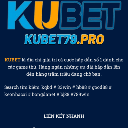
KUBET
là địa chỉ giải trí cá cược hấp dẫn số 1 dành cho
các game thủ. Hàng ngàn những ưu đãi hấp dẫn lên
Xổ Số Keno – Cùng Quay Tích Tắc, Nắm Thắng Chắc 100%
đến hàng trăm triệu đang chờ bạn.
Tháng 5 20, 2025
Search tìm kiếm: kqbd # 33win # hb88 # good88 #
keonhacai # bongdanet # bj88 #789win
LIÊN KẾT NHANH