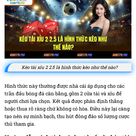
Kèo tài xỉu 2 2.5 là hình thức kèo như thế nào?
Hình thức này thường được nhà cái áp dụng cho các
trận đấu bóng đá cân bằng, gồm 2 cửa tài và xỉu để
người chơi lựa chọn. Kết quả được phân định thắng
hoặc thua rõ ràng chứ không có hòa. Điều này lại càng
tạo nên sự minh bạch, thu hút đông đảo số lượng cược
thủ tham gia.