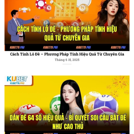
Cách Tính Lô Đề – Phương Pháp Tính Hiệu Quả Từ Chuyên Gia
Tháng 6 15, 2025
Dàn Đề 64 Số Hiệu Quả – Bí Quyết Soi Cầu Bắt Đề Như Cao Thủ
Tháng 6 10, 2025