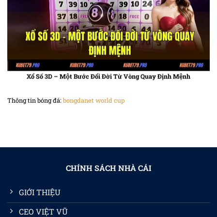
Xổ Số 3D – Một Bước Đổi Đời Từ Vòng Quay Định Mệnh
Tháng 5 20, 2025
Thông tin bóng đá:
bongdanet world cup
CHÍNH SÁCH NHÀ CÁI
Xổ Số 3 Miền – Khám Phá Vận May Của Bạn Cùng KUBET
Tháng 5 20, 2025
GIỚI THIỆU
CEO VIỆT VŨ