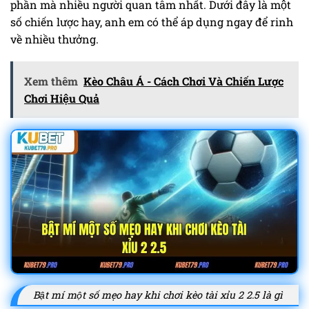
phần mà nhiều người quan tâm nhất. Dưới đây là một
số chiến lược hay, anh em có thể áp dụng ngay để rinh
về nhiều thưởng.
Xem thêm
Kèo Châu Á - Cách Chơi Và Chiến Lược
Chơi Hiệu Quả
Bật mí một số mẹo hay khi chơi kèo tài xỉu 2 2.5 là gì