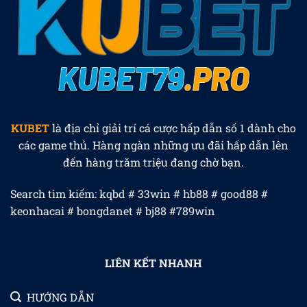
Xổ Số Keno – Cùng Quay Tích Tắc, Nắm Thắng Chắc 100%
KUBET
là địa chỉ giải trí cá cược hấp dẫn số 1 dành cho
Tháng 5 20, 2025
các game thủ. Hàng ngàn những ưu đãi hấp dẫn lên
đến hàng trăm triệu đang chờ bạn.
Search tìm kiếm: kqbd # 33win # hb88 # good88 #
keonhacai # bongdanet # bj88 #789win
LIÊN KẾT NHANH
HƯỚNG DẪN