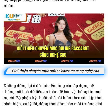
nhân.
Giới thiệu chuyên mục online baccarat công nghệ cao
Không dừng lại ở đó, tại nền tảng còn áp dụng hệ
thống mã hoá dữ liệu an toàn để bảo vệ thông tin mọi
người. Bộ phận kỹ thuật nhà cái luôn theo sát, kịp thời
phát hiện, xử lý lỗi, đồng thời đảm bảo môi trường giải