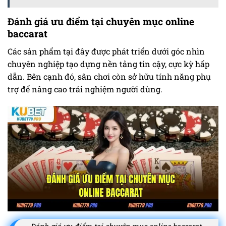
Đánh giá ưu điểm tại chuyên mục online
baccarat
Các sản phẩm tại đây được phát triển dưới góc nhìn
chuyên nghiệp tạo dựng nền tảng tin cậy, cực kỳ hấp
dẫn. Bên cạnh đó, sân chơi còn sở hữu tính năng phụ
trợ để nâng cao trải nghiệm người dùng.