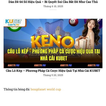
Cầu Lô Kép – Phương Pháp Cá Cược Hiệu Quả Tại Nhà Cái KUBET
Tháng 5 20, 2025
Thông tin bóng đá:
bongdanet world cup