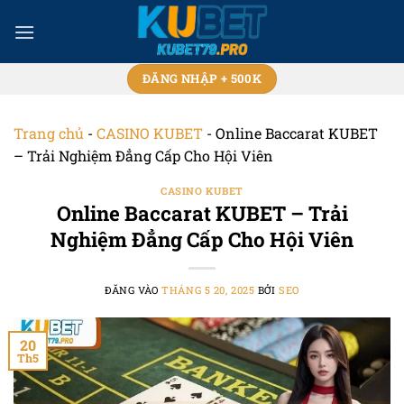
Bỏ
qua
nội
dung
ĐĂNG NHẬP + 500K
Trang chủ
-
CASINO KUBET
-
Online Baccarat KUBET
– Trải Nghiệm Đẳng Cấp Cho Hội Viên
CASINO KUBET
Online Baccarat KUBET – Trải
Nghiệm Đẳng Cấp Cho Hội Viên
ĐĂNG VÀO
THÁNG 5 20, 2025
BỞI
SEO
20
Th5