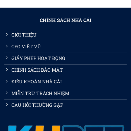
Xổ Số 3D – Một Bước Đổi Đời Từ Vòng Quay Định Mệnh
Tháng 5 20, 2025
CHÍNH SÁCH NHÀ CÁI
GIỚI THIỆU
CEO VIỆT VŨ
GIẤY PHÉP HOẠT ĐỘNG
CHÍNH SÁCH BẢO MẬT
ĐIỀU KHOẢN NHÀ CÁI
MIỄN TRỪ TRÁCH NHIỆM
Xổ Số 3 Miền – Khám Phá Vận May Của Bạn Cùng KUBET
Tháng 5 20, 2025
CÂU HỎI THƯỜNG GẶP