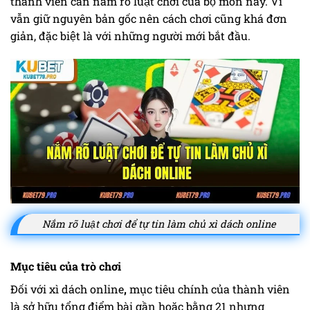
thành viên cần nắm rõ luật chơi của bộ môn này. Vì
vẫn giữ nguyên bản gốc nên cách chơi cũng khá đơn
giản, đặc biệt là với những người mới bắt đầu.
Nắm rõ luật chơi để tự tin làm chủ xì dách online
Mục tiêu của trò chơi
Đối với xì dách online
,
mục tiêu chính của thành viên
là sở hữu tổng điểm bài gần hoặc bằng 21 nhưng