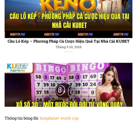
Cầu Lô Kép – Phương Pháp Cá Cược Hiệu Quả Tại Nhà Cái KUBET
Tháng 5 20, 2025
Xổ Số 3D – Một Bước Đổi Đời Từ Vòng Quay Định Mệnh
Tháng 5 20, 2025
Thông tin bóng đá:
bongdanet world cup