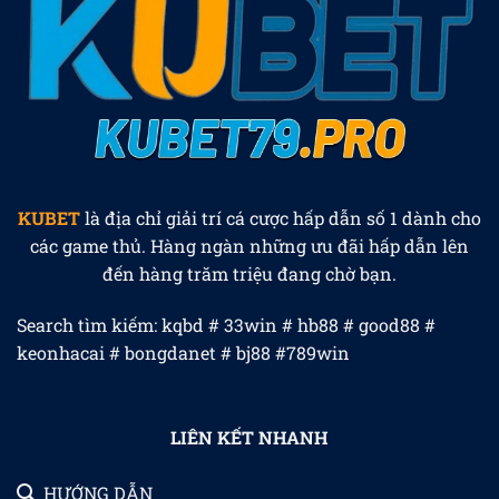
Xổ Số Keno – Cùng Quay Tích Tắc, Nắm Thắng Chắc 100%
Tháng 5 20, 2025
KUBET
là địa chỉ giải trí cá cược hấp dẫn số 1 dành cho
các game thủ. Hàng ngàn những ưu đãi hấp dẫn lên
đến hàng trăm triệu đang chờ bạn.
Search tìm kiếm: kqbd # 33win # hb88 # good88 #
Roulette 3D – Cảm Giác Quay Bàn Như Ngoài Đời Thật
keonhacai # bongdanet # bj88 #789win
Tháng 5 20, 2025
LIÊN KẾT NHANH
HƯỚNG DẪN