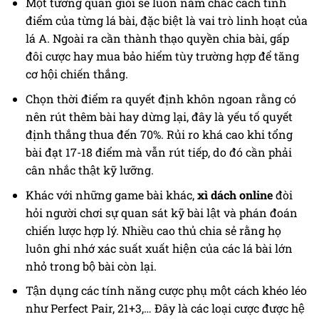
Một tướng quân giỏi sẽ luôn nắm chắc cách tính
điểm của từng lá bài, đặc biệt là vai trò linh hoạt của
lá A. Ngoài ra cần thành thạo quyền chia bài, gấp
đôi cược hay mua bảo hiểm tùy trường hợp để tăng
cơ hội chiến thắng.
Chọn thời điểm ra quyết định khôn ngoan rằng có
nên rút thêm bài hay dừng lại, đây là yếu tố quyết
định thắng thua đến 70%. Rủi ro khá cao khi tổng
bài đạt 17-18 điểm mà vẫn rút tiếp, do đó cần phải
cân nhắc thật kỹ lưỡng.
Khác với những game bài khác,
xì dách online
đòi
hỏi người chơi sự quan sát kỹ bài lật và phán đoán
chiến lược hợp lý. Nhiều cao thủ chia sẻ rằng họ
luôn ghi nhớ xác suất xuất hiện của các lá bài lớn
nhỏ trong bộ bài còn lại.
Tận dụng các tính năng cược phụ một cách khéo léo
như Perfect Pair, 21+3,… Đây là các loại cược được hệ