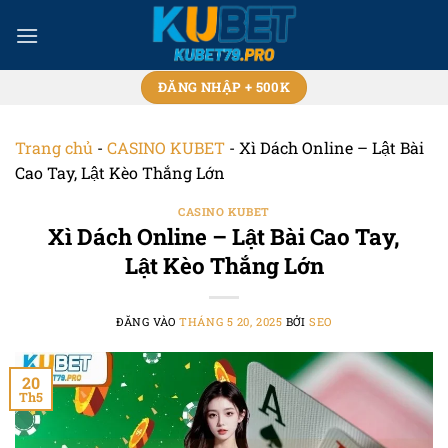
Bỏ
qua
nội
dung
ĐĂNG NHẬP + 500K
Trang chủ
-
CASINO KUBET
-
Xì Dách Online – Lật Bài
Cao Tay, Lật Kèo Thắng Lớn
CASINO KUBET
Xì Dách Online – Lật Bài Cao Tay,
Lật Kèo Thắng Lớn
ĐĂNG VÀO
THÁNG 5 20, 2025
BỞI
SEO
20
Th5