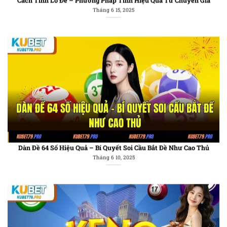
Dàn Đề 64 Số Hiệu Quả – Bí Quyết Soi Cầu Bắt Đề Như Cao Thủ
Tháng 6 10, 2025