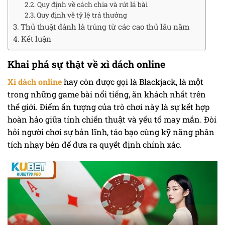
Quy định về cách chia và rút lá bài
Quy định về tỷ lệ trả thưởng
Thủ thuật đánh là trúng từ các cao thủ lâu năm
Kết luận
Khai phá sự thật về xì dách online
Xì dách online
hay còn được gọi là Blackjack, là một
trong những game bài nổi tiếng, ăn khách nhất trên
thế giới. Điểm ấn tượng của trò chơi này là sự kết hợp
hoàn hảo giữa tính chiến thuật và yếu tố may mắn. Đòi
hỏi người chơi sự bản lĩnh, táo bạo cùng kỹ năng phân
tích nhạy bén để đưa ra quyết định chính xác.