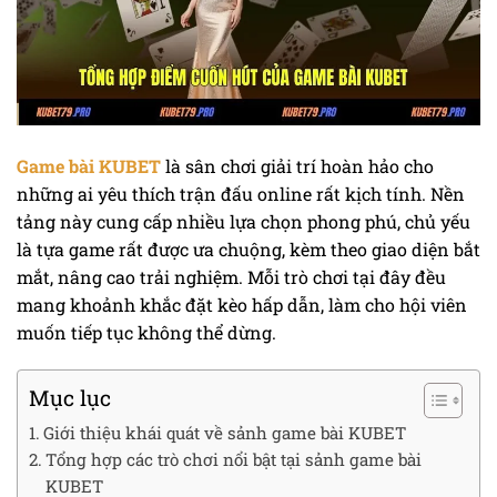
Game bài KUBET
là sân chơi giải trí hoàn hảo cho
những ai yêu thích trận đấu online rất kịch tính. Nền
tảng này cung cấp nhiều lựa chọn phong phú, chủ yếu
là tựa game rất được ưa chuộng, kèm theo giao diện bắt
mắt, nâng cao trải nghiệm. Mỗi trò chơi tại đây đều
mang khoảnh khắc đặt kèo hấp dẫn, làm cho hội viên
muốn tiếp tục không thể dừng.
Mục lục
Giới thiệu khái quát về sảnh game bài KUBET
Tổng hợp các trò chơi nổi bật tại sảnh game bài
KUBET