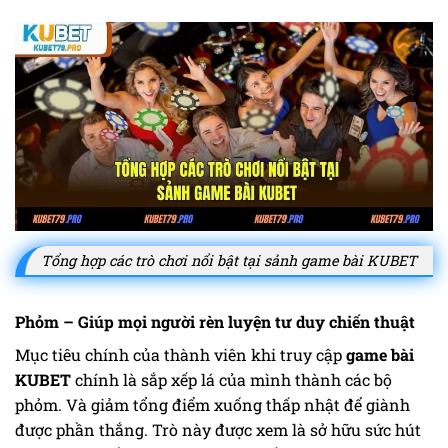
Tổng hợp các trò chơi nổi bật tại sảnh game bài KUBET
Phỏm – Giúp mọi người rèn luyện tư duy chiến thuật
Mục tiêu chính của thành viên khi truy cập
game bài
KUBET
chính là sắp xếp lá của mình thành các bộ
phỏm. Và giảm tổng điểm xuống thấp nhật để giành
được phần thắng. Trò này được xem là sở hữu sức hút