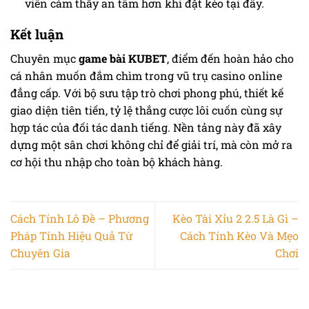
viên cảm thấy an tâm hơn khi đặt kèo tại đây.
Kết luận
Chuyên mục
game bài KUBET
, điểm đến hoàn hảo cho
cá nhân muốn đắm chìm trong vũ trụ casino online
đẳng cấp. Với bộ sưu tập trò chơi phong phú, thiết kế
giao diện tiên tiến, tỷ lệ thắng cược lôi cuốn cùng sự
hợp tác của đối tác danh tiếng. Nền tảng này đã xây
dựng một sân chơi không chỉ để giải trí, mà còn mở ra
Soi Cầu Lô Đề Miền Bắc – Cách Soi Chuẩn Xác Nhất Từ Cao Thủ
cơ hội thu nhập cho toàn bộ khách hàng.
Tháng 7 2, 2025
Cách Tính Lô Đề – Phương
Kèo Tài Xỉu 2 2.5 Là Gì –
Pháp Tính Hiệu Quả Từ
Cách Tính Kèo Và Mẹo
Chuyên Gia
Chơi