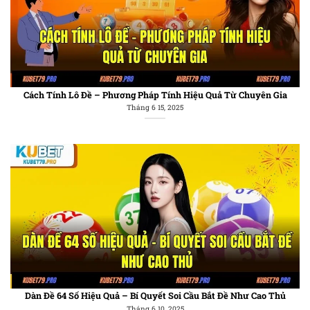
Cách Tính Lô Đề – Phương Pháp Tính Hiệu Quả Từ Chuyên Gia
Tháng 6 15, 2025
Dàn Đề 64 Số Hiệu Quả – Bí Quyết Soi Cầu Bắt Đề Như Cao Thủ
Tháng 6 10, 2025