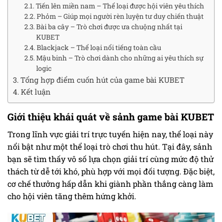
Tiến lên miền nam – Thể loại được hội viên yêu thích
Phỏm – Giúp mọi người rèn luyện tư duy chiến thuật
Bài ba cây – Trò chơi được ưa chuộng nhất tại
KUBET
Blackjack – Thể loại nổi tiếng toàn cầu
Mậu binh – Trò chơi dành cho những ai yêu thích sự
logic
Tổng hợp điểm cuốn hút của game bài KUBET
Kết luận
Giới thiệu khái quát về sảnh game bài KUBET
Trong lĩnh vực giải trí trực tuyến hiện nay, thể loại này
nổi bật như một thể loại trò chơi thu hút. Tại đây, sảnh
bạn sẽ tìm thấy vô số lựa chọn giải trí cùng mức độ thử
thách từ dễ tới khó, phù hợp với mọi đối tượng. Đặc biệt,
cơ chế thưởng hấp dẫn khi giành phần thắng càng làm
cho hội viên tăng thêm hứng khởi.